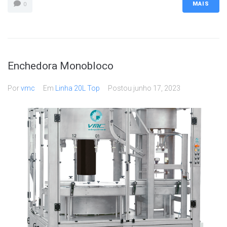
MAIS
0
Enchedora Monobloco
Por
vmc
Em
Linha 20L Top
Postou
junho 17, 2023